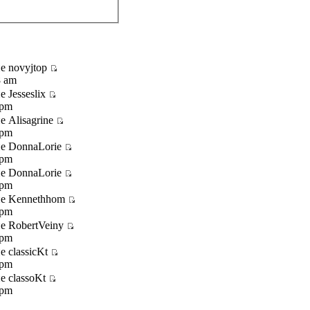
е novyjtop
8 am
 Jesseslix
 pm
 Alisagrine
 pm
е DonnaLorie
 pm
е DonnaLorie
 pm
ие Kennethhom
 pm
е RobertVeiny
 pm
 classicKt
 pm
е classoKt
 pm